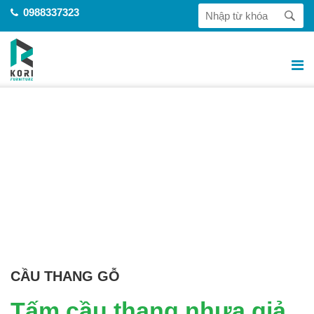
0988337323
CẦU THANG GỖ
Tấm cầu thang nhựa giả