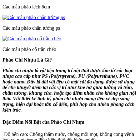
Các mẫu phào lệch 6cm
Các mẫu phào chân tường ps
Các mẫu phào cổ trần chéo
Phào Chỉ Nhựa Là Gì?
Phào chỉ nhựa là vật liệu trang trí nội thất được làm từ các loại
nhựa cao cấp như PS (Polystyrene), PU (Polyurethane), PVC
hoặc nano. Đây là dải vật liệu có mặt cắt đa dạng, được sử dụng
để che khuyết điểm tại các vị trí như khe hở giữa tường và trần,
chân tường, khung cửa, hoặc tạo điểm nhấn cho không gian nội
thất. Với thiết kế tinh tế, phào chỉ nhựa mang đến vẻ đẹp sang
trọng, hiện đại hoặc tân cổ điển, phù hợp cho nhiều phong cách
kiến trúc.
Đặc Điểm Nổi Bật của Phào Chỉ Nhựa
-Độ bền cao: Chống thấm nước, chống mối mọt, không cong vênh
hay co ngót trong điều kiện thời tiết khắc nghiệt.