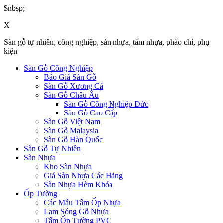
$nbsp;
X
Sàn gỗ tự nhiên, công nghiệp, sàn nhựa, tấm nhựa, phào chỉ, phụ
kiện
Sàn Gỗ Công Nghiệp
Báo Giá Sàn Gỗ
Sàn Gỗ Xương Cá
Sàn Gỗ Châu Âu
Sàn Gỗ Công Nghiệp Đức
Sàn Gỗ Cao Cấp
Sàn Gỗ Việt Nam
Sàn Gỗ Malaysia
Sàn Gỗ Hàn Quốc
Sàn Gỗ Tự Nhiên
Sàn Nhựa
Kho Sàn Nhựa
Giá Sàn Nhựa Các Hãng
Sàn Nhựa Hèm Khóa
Ốp Tường
Các Mẫu Tấm Ốp Nhựa
Lam Sóng Gỗ Nhựa
Tấm Ốp Tường PVC