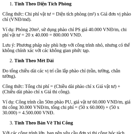
Tính Theo Diện Tích Phòng
Công thức: Chi phí vật tư = Diện tích phòng (m²) x Giá đơn vị phào
chỉ (VNĐ/md).
Ví dụ: Phòng 20m², sử dụng phào chỉ PS giá 40.000 VNĐ/m, chi
phí vật tư = 20 x 40.000 = 800.000 VNĐ.
Lưu ý: Phương pháp này phù hợp với công trình nhỏ, nhưng có thể
không chính xác với các không gian phức tạp.
Tính Theo Mét Dài
Đo tổng chiều dài các vị trí cần lắp phào chỉ (trần, tường, chân
tường).
Công thức: Tổng chi phí = (Chiều dài phào chỉ x Giá vật tư) +
(Chiều dài phào chỉ x Giá thi công).
Ví dụ: Công trình cần 50m phào PU, giá vật tư 60.000 VNĐ/m, giá
thi công 30.000 VNĐ/m, tổng chi phí = (50 x 60.000) + (50 x
30.000) = 4.500.000 VNĐ.
Tính Theo Bản Vẽ Thi Công
Với các công trình lớn, bạn nên yêu cầu đơn vị thi công bóc tách