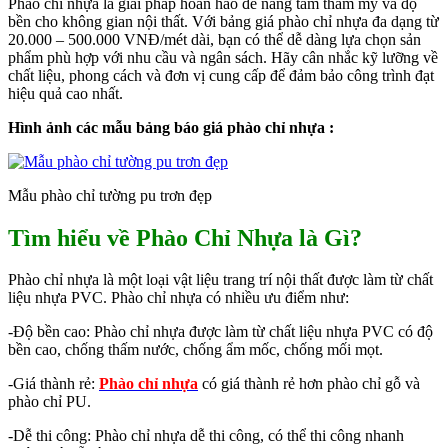
Phào chỉ nhựa là giải pháp hoàn hảo để nâng tầm thẩm mỹ và độ
bền cho không gian nội thất. Với bảng giá phào chỉ nhựa đa dạng từ
20.000 – 500.000 VNĐ/mét dài, bạn có thể dễ dàng lựa chọn sản
phẩm phù hợp với nhu cầu và ngân sách. Hãy cân nhắc kỹ lưỡng về
chất liệu, phong cách và đơn vị cung cấp để đảm bảo công trình đạt
hiệu quả cao nhất.
Hình ảnh các mẫu bảng báo giá phào chỉ nhựa :
Mẫu phào chỉ tường pu trơn đẹp
Tìm hiểu về Phào Chỉ Nhựa là Gì?
Phào chỉ nhựa là một loại vật liệu trang trí nội thất được làm từ chất
liệu nhựa PVC. Phào chỉ nhựa có nhiều ưu điểm như:
-Độ bền cao: Phào chỉ nhựa được làm từ chất liệu nhựa PVC có độ
bền cao, chống thấm nước, chống ẩm mốc, chống mối mọt.
-Giá thành rẻ:
Phào chỉ nhựa
có giá thành rẻ hơn phào chỉ gỗ và
phào chỉ PU.
-Dễ thi công: Phào chỉ nhựa dễ thi công, có thể thi công nhanh