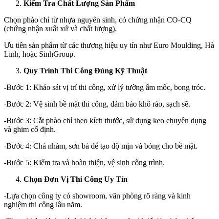
Kiểm Tra Chất Lượng Sản Phẩm
Chọn phào chỉ từ nhựa nguyên sinh, có chứng nhận CO-CQ
(chứng nhận xuất xứ và chất lượng).
Ưu tiên sản phẩm từ các thương hiệu uy tín như Euro Moulding, Hà
Linh, hoặc SinhGroup.
Quy Trình Thi Công Đúng Kỹ Thuật
-Bước 1: Khảo sát vị trí thi công, xử lý tường ẩm mốc, bong tróc.
-Bước 2: Vệ sinh bề mặt thi công, đảm bảo khô ráo, sạch sẽ.
-Bước 3: Cắt phào chỉ theo kích thước, sử dụng keo chuyên dụng
và ghim cố định.
-Bước 4: Chà nhám, sơn bả để tạo độ mịn và bóng cho bề mặt.
-Bước 5: Kiểm tra và hoàn thiện, vệ sinh công trình.
Chọn Đơn Vị Thi Công Uy Tín
-Lựa chọn công ty có showroom, văn phòng rõ ràng và kinh
nghiệm thi công lâu năm.