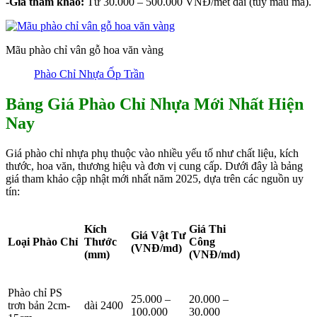
-Giá tham khảo:
Từ 30.000 – 500.000 VNĐ/mét dài (tùy mẫu mã).
Mãu phào chỉ vân gỗ hoa văn vàng
Phào Chỉ Nhựa Ốp Trần
Bảng Giá Phào Chỉ Nhựa Mới Nhất Hiện
Nay
Giá phào chỉ nhựa phụ thuộc vào nhiều yếu tố như chất liệu, kích
thước, hoa văn, thương hiệu và đơn vị cung cấp. Dưới đây là bảng
giá tham khảo cập nhật mới nhất năm 2025, dựa trên các nguồn uy
tín:
Kích
Giá Thi
Giá Vật Tư
Loại Phào Chỉ
Thước
Công
(VNĐ/md)
(mm)
(VNĐ/md)
Phào chỉ PS
25.000 –
20.000 –
trơn bản 2cm-
dài 2400
100.000
30.000