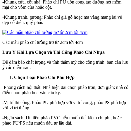
-Khung cửa, cột nhà: Phào chỉ PU uốn cong tạo đường nét mềm
mại cho vòm cửa hoặc cột.
-Khung tranh, gương: Phào chỉ giả gỗ hoặc mạ vàng mang lại vẻ
đẹp cổ điển, quý phái.
Các mẫu phào chỉ tường trơ từ 2cm tới 4cm
Lưu Ý Khi Lựa Chọn và Thi Công Phào Chỉ Nhựa
Để đảm bảo chất lượng và tính thẩm mỹ cho công trình, bạn cần lưu
ý các điểm sau:
Chọn Loại Phào Chỉ Phù Hợp
-Phong cách nội thất: Nhà hiện đại chọn phào trơn, đơn giản; nhà cổ
điển chọn phào hoa văn cầu kỳ.
-Vị trí thi công: Phào PU phù hợp với vị trí cong, phào PS phù hợp
với vị trí thẳng.
-Ngân sách: Ưu tiên phào PVC nếu muốn tiết kiệm chi phí, hoặc
phào PU/PS nếu muốn đầu tư lâu dài.