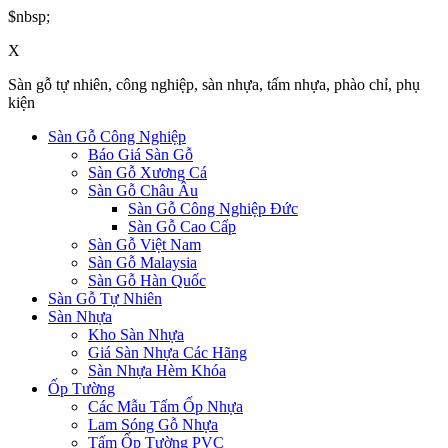
$nbsp;
X
Sàn gỗ tự nhiên, công nghiệp, sàn nhựa, tấm nhựa, phào chỉ, phụ
kiện
Sàn Gỗ Công Nghiệp
Báo Giá Sàn Gỗ
Sàn Gỗ Xương Cá
Sàn Gỗ Châu Âu
Sàn Gỗ Công Nghiệp Đức
Sàn Gỗ Cao Cấp
Sàn Gỗ Việt Nam
Sàn Gỗ Malaysia
Sàn Gỗ Hàn Quốc
Sàn Gỗ Tự Nhiên
Sàn Nhựa
Kho Sàn Nhựa
Giá Sàn Nhựa Các Hãng
Sàn Nhựa Hèm Khóa
Ốp Tường
Các Mẫu Tấm Ốp Nhựa
Lam Sóng Gỗ Nhựa
Tấm Ốp Tường PVC