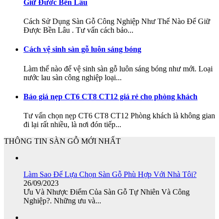
Giữ Đước Bền Lâu
Cách Sử Dụng Sàn Gỗ Công Nghiệp Như Thế Nào Để Giữ
Được Bền Lâu . Tư vấn cách bảo...
Cách vệ sinh sàn gỗ luôn sáng bóng
Làm thế nào để vệ sinh sàn gỗ luôn sáng bóng như mới. Loại
nước lau sàn công nghiệp loại...
Báo giá nẹp CT6 CT8 CT12 giá rẻ cho phòng khách
Tư vấn chọn nẹp CT6 CT8 CT12 Phòng khách là không gian
đi lại rất nhiều, là nơi đón tiếp...
THÔNG TIN SÀN GỖ MỚI NHẤT
Làm Sao Để Lựa Chọn Sàn Gỗ Phù Hợp Với Nhà Tôi?
26
/09
/2023
Ưu Và Nhược Điểm Của Sàn Gỗ Tự Nhiên Và Công
Nghiệp?. Những ưu và...