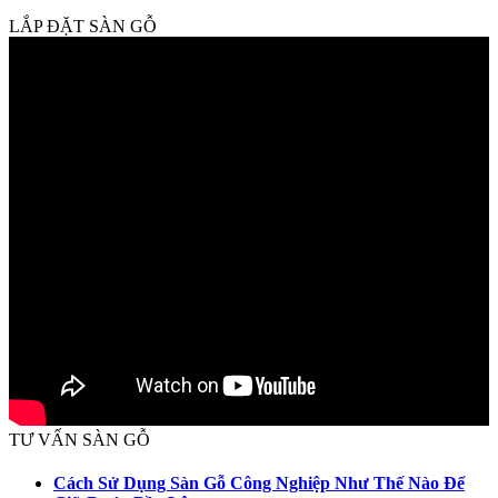
LẮP ĐẶT SÀN GỖ
TƯ VẤN SÀN GỖ
Cách Sử Dụng Sàn Gỗ Công Nghiệp Như Thế Nào Để