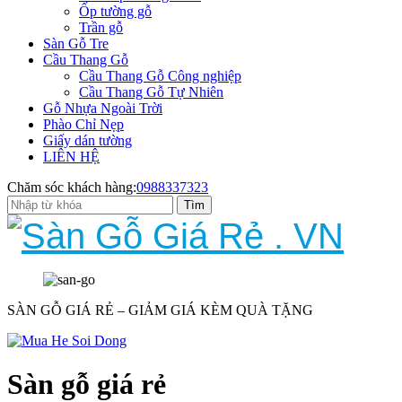
Ốp tường gỗ
Trần gỗ
Sàn Gỗ Tre
Cầu Thang Gỗ
Cầu Thang Gỗ Công nghiệp
Cầu Thang Gỗ Tự Nhiên
Gỗ Nhựa Ngoài Trời
Phào Chỉ Nẹp
Giấy dán tường
LIÊN HỆ
Chăm sóc khách hàng:
0988337323
SÀN GỖ GIÁ RẺ – GIẢM GIÁ KÈM QUÀ TẶNG
Sàn gỗ giá rẻ