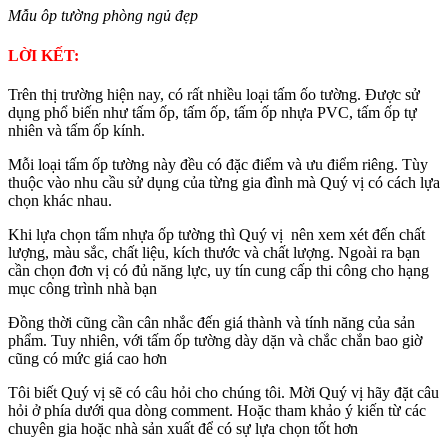
Mẫu ôp tường phòng ngủ đẹp
LỜI KẾT:
Trên thị trường hiện nay, có rất nhiều loại tấm ốo tường. Được sử
dụng phổ biến như tấm ốp, tấm ốp, tấm ốp nhựa PVC, tấm ốp tự
nhiên và tấm ốp kính.
Mỗi loại tấm ốp tường này đều có đặc điểm và ưu điểm riêng. Tùy
thuộc vào nhu cầu sử dụng của từng gia đình mà Quý vị có cách lựa
chọn khác nhau.
Khi lựa chọn tấm nhựa ốp tường thì Quý vị nên xem xét đến chất
lượng, màu sắc, chất liệu, kích thước và chất lượng. Ngoài ra bạn
cần chọn đơn vị có đủ năng lực, uy tín cung cấp thi công cho hạng
mục công trình nhà bạn
Đồng thời cũng cần cân nhắc đến giá thành và tính năng của sản
phẩm. Tuy nhiên, với tấm ốp tường dày dặn và chắc chắn bao giờ
cũng có mức giá cao hơn
Tôi biết Quý vị sẽ có câu hỏi cho chúng tôi. Mời Quý vị hãy đặt câu
hỏi ở phía dưới qua dòng comment. Hoặc tham khảo ý kiến ​​từ các
chuyên gia hoặc nhà sản xuất để có sự lựa chọn tốt hơn