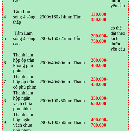
cao
thước
yêu cầu
Tấm Lam
130.000-
4
sóng 4 sóng
2900x160x14mm
Tấm
350.000
thấp
có thể
Tấm Lam
đặt theo
200.000-
5
sóng 4 sóng
2900x160x25mm
Tấm
kích
750.000
cao
thước
yêu cầu
Thanh lam
hộp ốp trần
200.000-
6
2900x40x80mm
Thanh
không phủ
400.000
phim
Thanh lam
250.000-
7
hộp ốp trần
2900x40x80mm
Thanh
450.000
có phủ phim
Thanh lam
hộp ngăn
350.000-
8
2900x100x50mm
Thanh
vách chưa
650.000
phủ phim
Thanh lam
hộp ngăn
400.000-
9
2900x100x50mm
Thanh
vách chưa
700.000
phủ phim