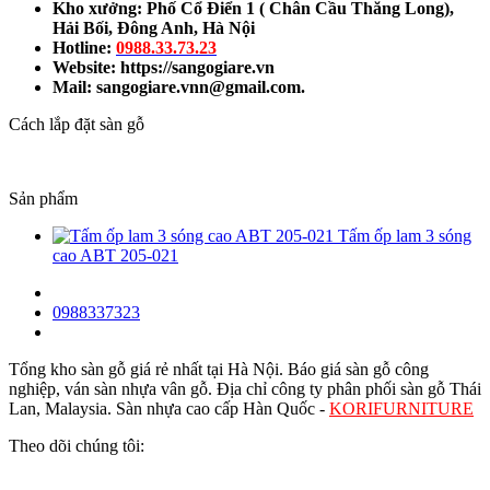
Kho xưởng: Phố Cổ Điển 1 ( Chân Cầu Thăng Long),
Hải Bối, Đông Anh, Hà Nội
Hotline:
0988.33.73.23
Website: https://sangogiare.vn
Mail: sangogiare.vnn@gmail.com.
Cách lắp đặt sàn gỗ
Sản phẩm
Tấm ốp lam 3 sóng
cao ABT 205-021
0988337323
Tổng kho sàn gỗ giá rẻ nhất tại Hà Nội. Báo giá sàn gỗ công
nghiệp, ván sàn nhựa vân gỗ. Địa chỉ công ty phân phối sàn gỗ Thái
Lan, Malaysia. Sàn nhựa cao cấp Hàn Quốc -
KORIFURNITURE
Theo dõi chúng tôi: