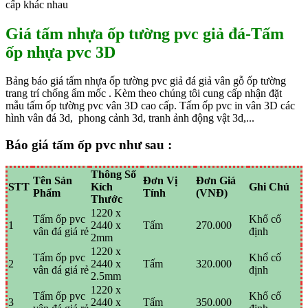
cấp khác nhau
Giá tấm nhựa ốp tường pvc giả đá-Tấm
ốp nhựa pvc 3D
Bảng báo giá tấm nhựa ốp tường pvc giả đá giả vân gỗ ốp tường
trang trí chống ẩm mốc . Kèm theo chúng tôi cung cấp nhận đặt
mẫu tấm ốp tường pvc vân 3D cao cấp. Tấm ốp pvc in vân 3D các
hình vân đá 3d, phong cảnh 3d, tranh ảnh động vật 3d,...
Báo giá tấm ốp pvc như sau :
Thông Số
Tên Sản
Đơn Vị
Đơn Giá
STT
Kích
Ghi Chú
Phẩm
Tính
(VNĐ)
Thước
1220 x
Tấm ốp pvc
Khổ cố
1
2440 x
Tấm
270.000
vân đá giá rẻ
định
2mm
1220 x
Tấm ốp pvc
Khổ cố
2
2440 x
Tấm
320.000
vân đá giá rẻ
định
2.5mm
1220 x
Tấm ốp pvc
Khổ cố
3
2440 x
Tấm
350.000