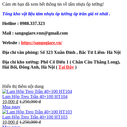
Cảm ơn bạn đã xem hết thông tin về tấm nhựa ốp tường!
Tổng kho vật liệu tấm nhựa ốp tường ốp trần giá rẻ nhất .
Hotline : 0988.337.323
Mail : sangogiare.vnn@gmail.com
Website :
https://sangogiare.vn/
Địa chỉ văn phòng: Số 323 Xuân Đỉnh , Bắc Từ Liêm- Hà Nội
Địa chỉ kho xưởng: Phố Cổ Điển 1 ( Chân Cầu Thăng Long),
Hải Bối, Đông Anh, Hà Nội (
Tại Đây
)
Hiển thị thêm nội dung
Lam Hộp Treo Trần 40×100 HT104
10,000 đ
1,250,000 đ
Mua ngay
Lam Hộp Treo Trần 40×100 HT103
10,000 đ
1,250,000 đ