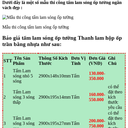
Dưới đây là một số mẫu thi công tấm lam sóng ốp tường ngăn
vách đẹp :
Mẫu thi công tấm lam sóng ốp tường
Báo giá tấm lam sóng ốp tường Thanh lam hộp ốp
trần bằng nhựa như sau:
Tên Sản
Thông Số Kích
Đơn Vị
Đơn Giá
Ghi
STT
Phẩm
Thước
Tính
(VNĐ)
Chú
Tấm Lam
130.000-
1
sóng nhỏ 5
2900x148x10mm
Tấm
350.000
sóng
có thể
Tấm Lam
đặt theo
160.000-
2
sóng 3 sóng
2900x195x14mm
Tấm
kích
550.000
thấp
thước
yêu cầu
có thể
Tấm Lam
đặt theo
200.000-
3
sóng 3 sóng
2900x195x27mm
Tấm
kích
750.000