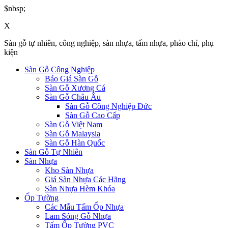
$nbsp;
X
Sàn gỗ tự nhiên, công nghiệp, sàn nhựa, tấm nhựa, phào chỉ, phụ
kiện
Sàn Gỗ Công Nghiệp
Báo Giá Sàn Gỗ
Sàn Gỗ Xương Cá
Sàn Gỗ Châu Âu
Sàn Gỗ Công Nghiệp Đức
Sàn Gỗ Cao Cấp
Sàn Gỗ Việt Nam
Sàn Gỗ Malaysia
Sàn Gỗ Hàn Quốc
Sàn Gỗ Tự Nhiên
Sàn Nhựa
Kho Sàn Nhựa
Giá Sàn Nhựa Các Hãng
Sàn Nhựa Hèm Khóa
Ốp Tường
Các Mẫu Tấm Ốp Nhựa
Lam Sóng Gỗ Nhựa
Tấm Ốp Tường PVC