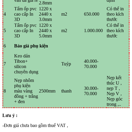
vân đá giá rẻ
định
2.8mm
Tấm ốp pvc
1220 x
Có thể in
4
cao cấp In
2440 x
m2
650.000
theo kích
3D
3.0mm
thước
Tấm ốp pvc
1220 x
Có thể in
5
cao cấp In
2440 x
m2
1.000.000
theo kích
3D
5.0mm
thước
6
Báo giá phụ kiện
Keo dán
Tibon+
40.000-
7
Tuýp
silicon
70.000
chuyên dụng
Nẹp kết
Nẹp nhôm
thúc U ,
phụ kiện
30.000-
nẹp T ,
8
màu vàng
2500mm
thanh
70.000
Nẹp V ,
đồng + trắng
Nẹp góc
+ đen
trong ,..
Lưu ý :
-Đơn giá chưa bao gồm thuế VAT ,