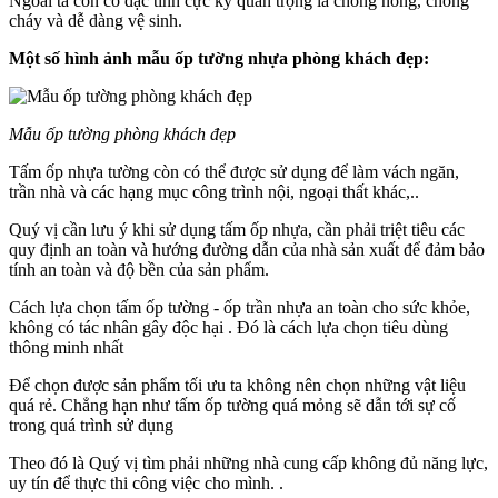
Ngoài ta còn có đặc tính cực kỳ quan trọng là chống nóng, chống
cháy và dễ dàng vệ sinh.
Một số hình ảnh mẫu ốp tường nhựa phòng khách đẹp:
Mẫu ốp tường phòng khách đẹp
Tấm ốp nhựa tường còn có thể được sử dụng để làm vách ngăn,
trần nhà và các hạng mục công trình nội, ngoại thất khác,..
Quý vị cần lưu ý khi sử dụng tấm ốp nhựa, cần phải triệt tiêu các
quy định an toàn và hướng đường dẫn của nhà sản xuất để đảm bảo
tính an toàn và độ bền của sản phẩm.
Cách lựa chọn tấm ốp tường - ốp trần nhựa an toàn cho sức khỏe,
không có tác nhân gây độc hại . Đó là cách lựa chọn tiêu dùng
thông minh nhất
Để chọn được sản phẩm tối ưu ta không nên chọn những vật liệu
quá rẻ. Chẳng hạn như tấm ốp tường quá mỏng sẽ dẫn tới sự cố
trong quá trình sử dụng
Theo đó là Quý vị tìm phải những nhà cung cấp không đủ năng lực,
uy tín để thực thi công việc cho mình. .