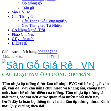
Ốp tường gỗ
Trần gỗ
Sàn Gỗ Tre
Cầu Thang Gỗ
Cầu Thang Gỗ Công nghiệp
Cầu Thang Gỗ Tự Nhiên
Gỗ Nhựa Ngoài Trời
Phào Chỉ Nẹp
Giấy dán tường
LIÊN HỆ
Chăm sóc khách hàng:
0988337323
CÁC LOẠI TẤM ỐP TƯỜNG-ỐP TRẦN
Tấm nhựa ốp tường được làm từ nhựa PVC với bề mặt giả vân
gỗ, vân đá. Với khả năng chiu nước và kháng ẩm, chống nấm
mốc, hạn chế nhược điểm của tường. Tấm nhựa ốp tường là
một trong các vật liệu được quan tâm nhiều nhất hiện nay.
Dưới đây là toàn bộ thông tin về mẫu tấm ốp tường nhựa. Kính
mời Quý vị cùng theo dõi