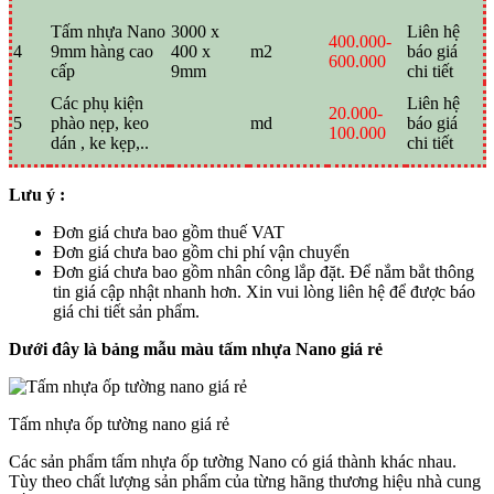
Tấm nhựa Nano
3000 x
Liên hệ
400.000-
4
9mm hàng cao
400 x
m2
báo giá
600.000
cấp
9mm
chi tiết
Các phụ kiện
Liên hệ
20.000-
5
phào nẹp, keo
md
báo giá
100.000
dán , ke kẹp,..
chi tiết
Lưu ý :
Đơn giá chưa bao gồm thuế VAT
Đơn giá chưa bao gồm chi phí vận chuyển
Đơn giá chưa bao gồm nhân công lắp đặt. Để nắm bắt thông
tin giá cập nhật nhanh hơn. Xin vui lòng liên hệ để được báo
giá chi tiết sản phẩm.
Dưới đây là bảng mẫu màu tấm nhựa Nano giá rẻ
Tấm nhựa ốp tường nano giá rẻ
Các sản phẩm tấm nhựa ốp tường Nano có giá thành khác nhau.
Tùy theo chất lượng sản phẩm của từng hãng thương hiệu nhà cung