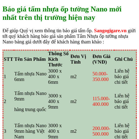
Báo giá tấm nhựa ốp tường Nano mới
nhất trên thị trường hiện nay
Để giúp Quý vị xem thông tin báo giá tấm ốp.
Sangogigare.vn
giửi
tới quý khách hàng báo giá sản phẩm Tấm Nhựa ốp tường nhựa
Nano bảng giá dưới đây để khách hàng tham khảo :
Thông Số
Đơn Vị
Đơn Giá
STT
Tên Sản Phẩm
Kích
Ghi Chú
Tính
(VNĐ)
Thước
3000 x
Liên hệ
Tấm nhựa Nano
50.000-
1
400 x
m2
báo giá
6mm
350.000
6mm
chi tiết
Tấm nhựa Nano
3000 x
Liên hệ
115.000-
9mm
2
400 x
m2
báo giá
400.000
9mm
chi tiết
hàng trung quốc
Tấm nhựa Nano
3000 x
Liên hệ
200.000-
3
9mm hàng Việt
400 x
m2
báo giá
500.000
Nam
9mm
chi tiết