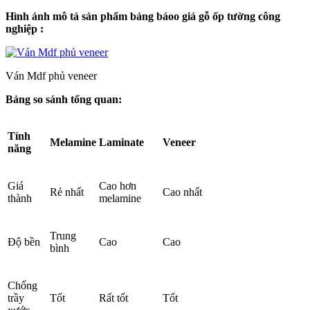
Hình ảnh mô tả sản phẩm bảng báoo giá gỗ ốp tường công
nghiệp :
Ván Mdf phủ veneer
Bảng so sánh tổng quan:
Tính
Melamine
Laminate
Veneer
năng
Giá
Cao hơn
Rẻ nhất
Cao nhất
thành
melamine
Trung
Độ bền
Cao
Cao
bình
Chống
trầy
Tốt
Rất tốt
Tốt