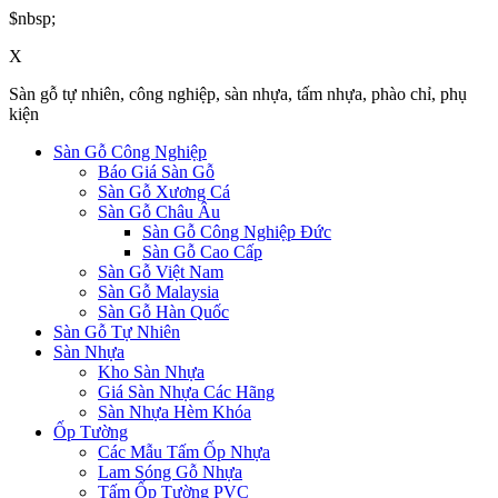
$nbsp;
X
Sàn gỗ tự nhiên, công nghiệp, sàn nhựa, tấm nhựa, phào chỉ, phụ
kiện
Sàn Gỗ Công Nghiệp
Báo Giá Sàn Gỗ
Sàn Gỗ Xương Cá
Sàn Gỗ Châu Âu
Sàn Gỗ Công Nghiệp Đức
Sàn Gỗ Cao Cấp
Sàn Gỗ Việt Nam
Sàn Gỗ Malaysia
Sàn Gỗ Hàn Quốc
Sàn Gỗ Tự Nhiên
Sàn Nhựa
Kho Sàn Nhựa
Giá Sàn Nhựa Các Hãng
Sàn Nhựa Hèm Khóa
Ốp Tường
Các Mẫu Tấm Ốp Nhựa
Lam Sóng Gỗ Nhựa
Tấm Ốp Tường PVC