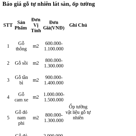
Báo giá gỗ tự nhiên lát sàn, ốp tường
Đơn
Sản
Đơn
STT
Vị
Ghi Chú
Phẩm
Giá(VNĐ)
Tính
Gỗ
600.000-
1
m2
thông
1.100.000
800.000-
2
Gỗ sồi
m2
1.300.000
Gỗ tần
900.000-
3
m2
bì
1.400.000
Gỗ
1.000.000-
4
m2
cam xe
1.500.000
Ốp tường
Gỗ đỏ
vật liệu gỗ tự
800.000-
5
nam
m2
nhiên
1.300.000
phi
Gỗ đỏ
2.000.000-