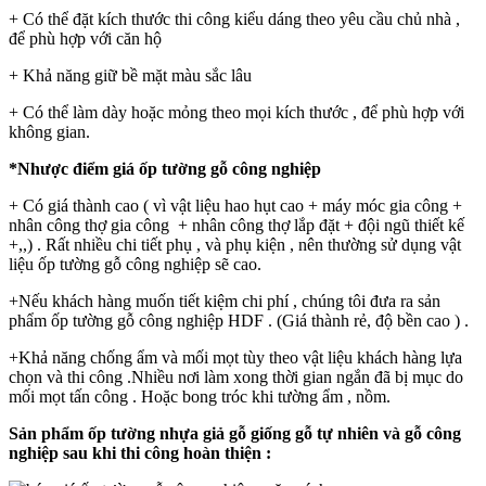
+ Có thể đặt kích thước thi công kiểu dáng theo yêu cầu chủ nhà ,
để phù hợp với căn hộ
+ Khả năng giữ bề mặt màu sắc lâu
+ Có thể làm dày hoặc mỏng theo mọi kích thước , để phù hợp với
không gian.
*Nhược điểm giá ốp tường gỗ công nghiệp
+ Có giá thành cao ( vì vật liệu hao hụt cao + máy móc gia công +
nhân công thợ gia công + nhân công thợ lắp đặt + đội ngũ thiết kế
+,,) . Rất nhiều chi tiết phụ , và phụ kiện , nên thường sử dụng vật
liệu ốp tường gỗ công nghiệp sẽ cao.
+Nếu khách hàng muốn tiết kiệm chi phí , chúng tôi đưa ra sản
phẩm ốp tường gỗ công nghiệp HDF . (Giá thành rẻ, độ bền cao ) .
+Khả năng chống ẩm và mối mọt tùy theo vật liệu khách hàng lựa
chọn và thi công .Nhiều nơi làm xong thời gian ngắn đã bị mục do
mối mọt tấn công . Hoặc bong tróc khi tường ẩm , nồm.
Sản phẩm ốp tường nhựa giả gỗ giống gỗ tự nhiên và gỗ công
nghiệp sau khi thi công hoàn thiện :