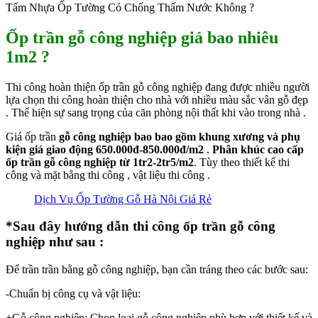
Tấm Nhựa Ốp Tường Có Chống Thấm Nước Không ?
Ốp trần gỗ công nghiệp giá bao nhiêu
1m2 ?
Thi công hoàn thiện ốp trần gỗ công nghiệp đang được nhiều người
lựa chọn thi công hoàn thiện cho nhà với nhiều màu sắc vân gỗ đẹp
. Thể hiện sự sang trọng của căn phòng nội thất khi vào trong nhà .
Giá ốp trần
gỗ công nghiệp bao bao gồm khung xương và phụ
kiện giá giao động 650.000đ-850.000đ/m2
.
Phân khúc cao cấp
ốp trần gỗ công nghiệp từ 1tr2-2tr5/m2
. Tùy theo thiết kế thi
công và mặt bằng thi công , vật liệu thi công .
Dịch Vụ Ốp Tường Gỗ Hà Nội Giá Rẻ
*Sau đây hướng dẫn thi công ốp trần gỗ công
nghiệp như sau :
Để trần trần bằng gỗ công nghiệp, bạn cần tráng theo các bước sau:
-Chuẩn bị công cụ và vật liệu:
+Gỗ công nghiệp: Chọn loại gỗ công nghiệp phù hợp với thiết kế và