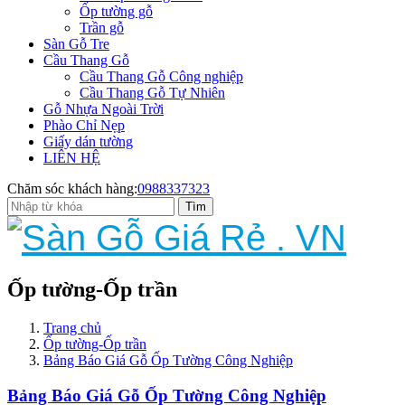
Ốp tường gỗ
Trần gỗ
Sàn Gỗ Tre
Cầu Thang Gỗ
Cầu Thang Gỗ Công nghiệp
Cầu Thang Gỗ Tự Nhiên
Gỗ Nhựa Ngoài Trời
Phào Chỉ Nẹp
Giấy dán tường
LIÊN HỆ
Chăm sóc khách hàng:
0988337323
Ốp tường-Ốp trần
Trang chủ
Ốp tường-Ốp trần
Bảng Báo Giá Gỗ Ốp Tường Công Nghiệp
Bảng Báo Giá Gỗ Ốp Tường Công Nghiệp