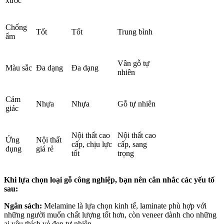
xước
Chống
Tốt
Tốt
Trung bình
ẩm
Vân gỗ tự
Màu sắc
Đa dạng
Đa dạng
nhiên
Cảm
Nhựa
Nhựa
Gỗ tự nhiên
giác
Nội thất cao
Nội thất cao
Ứng
Nội thất
cấp, chịu lực
cấp, sang
dụng
giá rẻ
tốt
trọng
Khi lựa chọn loại gỗ công nghiệp, bạn nên cân nhắc các yếu tố
sau:
Ngân sách:
Melamine là lựa chọn kinh tế, laminate phù hợp với
những người muốn chất lượng tốt hơn, còn veneer dành cho những
ai yêu thích vẻ đẹp tự nhiên.