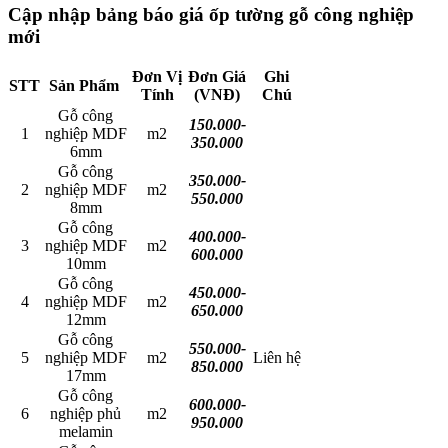
Cập nhập bảng báo giá ốp tường gỗ công nghiệp
mới
Đơn Vị
Đơn Giá
Ghi
STT
Sản Phẩm
Tính
(VNĐ)
Chú
Gỗ công
150.000-
1
nghiệp MDF
m2
350.000
6mm
Gỗ công
350.000-
2
nghiệp MDF
m2
550.000
8mm
Gỗ công
400.000-
3
nghiệp MDF
m2
600.000
10mm
Gỗ công
450.000-
4
nghiệp MDF
m2
650.000
12mm
Gỗ công
550.000-
5
nghiệp MDF
m2
Liên hệ
850.000
17mm
Gỗ công
600.000-
6
nghiệp phủ
m2
950.000
melamin