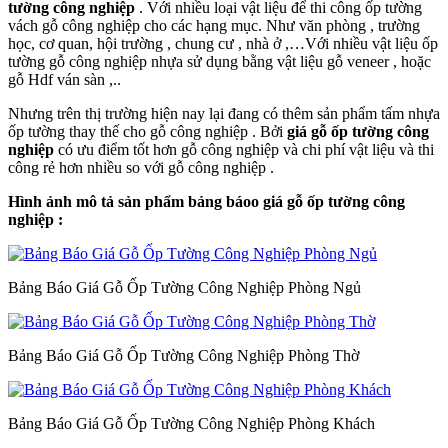
tường công nghiệp
. Với nhiều loại vật liệu để thi công ốp tường
vách gỗ công nghiệp cho các hạng mục. Như văn phòng , trường
học, cơ quan, hội trường , chung cư , nhà ở ,…Với nhiều vật liệu ốp
tường gỗ công nghiệp nhựa sử dụng bằng vật liệu gỗ veneer , hoặc
gỗ Hdf ván sàn ,..
Nhưng trên thị trường hiện nay lại đang có thêm sản phẩm tấm nhựa
ốp tường thay thế cho gỗ công nghiệp . Bởi
giá gỗ ốp tường công
nghiệp
có ưu điểm tốt hơn gỗ công nghiệp và chi phí vật liệu và thi
công rẻ hơn nhiều so với gỗ công nghiệp .
Hình ảnh mô tả sản phẩm bảng báoo giá gỗ ốp tường công
nghiệp :
Bảng Báo Giá Gỗ Ốp Tường Công Nghiệp Phòng Ngủ
Bảng Báo Giá Gỗ Ốp Tường Công Nghiệp Phòng Thờ
Bảng Báo Giá Gỗ Ốp Tường Công Nghiệp Phòng Khách