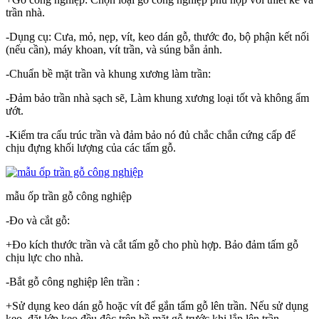
trần nhà.
-Dụng cụ: Cưa, mỏ, nẹp, vít, keo dán gỗ, thước đo, bộ phận kết nối
(nếu cần), máy khoan, vít trần, và súng bắn ảnh.
-Chuẩn bề mặt trần và khung xương làm trần:
-Đảm bảo trần nhà sạch sẽ, Làm khung xương loại tốt và không ẩm
ướt.
-Kiểm tra cấu trúc trần và đảm bảo nó đủ chắc chắn cứng cấp để
chịu đựng khối lượng của các tấm gỗ.
mẫu ốp trần gỗ công nghiệp
-Đo và cắt gỗ:
+Đo kích thước trần và cắt tấm gỗ cho phù hợp. Bảo đảm tấm gỗ
chịu lực cho nhà.
-Bắt gỗ công nghiệp lên trần :
+Sử dụng keo dán gỗ hoặc vít để gắn tấm gỗ lên trần. Nếu sử dụng
keo, đặt lớp keo đều độc trên bề mặt gỗ trước khi lắp lên trần.