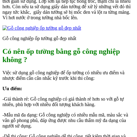
thời gian sử dụng. Lớp sơn lại tiếp tục bong tróc, thậm chí là nhiều
hơn. Còn nếu ta sử dụng giấy dán tường để xử lý những vết đó thì
ngay tức khắc, giấy dán tường sẽ bị mốc đen và lột ra từng mảng.
Vì hơi nước ở trong tường nhà bốc lên.
Gỗ công nghiệp ốp tường gỗ đẹp nhất
Có nên ốp tường bằng gỗ công nghiệp
không ?
Việc sử dụng gỗ công nghiệp để ốp tường có nhiều ưu điểm và
nhược điểm cần cân nhắc kỹ trước khi thi công:
Ưu điểm:
-Giá thành rẻ: Gỗ công nghiệp có giá thành rẻ hơn so với gỗ tự
nhiên, phù hợp với nhiều đối tượng khách hàng.
-Mẫu mã đa dạng: Gỗ công nghiệp có nhiều mẫu mã, màu sắc và
vân gỗ phong phú, đáp ứng được nhu cầu thẩm mỹ đa dạng của
người sử dụng.
-Dễ thi công: Gỗ công nghiệp dễ thi công, tiết kiệm thời gian và