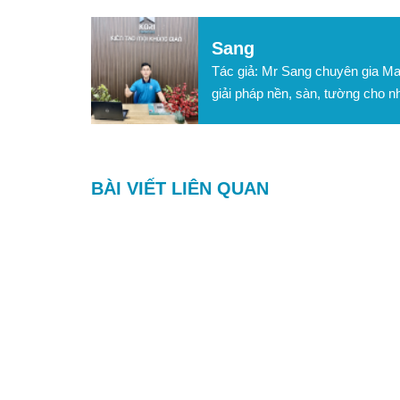
Sang
Tác giả: Mr Sang chuyên gia Mar
giải pháp nền, sàn, tường cho n
BÀI VIẾT LIÊN QUAN