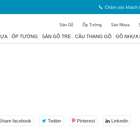
Chăm sóc khách 
Sàn Gỗ
Ốp Tường
Sàn Nhựa
HỰA
ỐP TƯỜNG
SÀN GỖ TRE
CẦU THANG GỖ
GỖ NHỰA 
Share facebook
Twitter
Pinterest
Linkedin