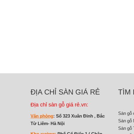
ĐỊA CHỈ SÀN GIÁ RẺ
TÌM
Địa chỉ sàn gỗ giá rẻ.vn:
Sàn gỗ 
Văn phòng
: Số 323 Xuân Đỉnh , Bắc
Sàn gỗ 
Từ Liêm- Hà Nội
Sàn gỗ 
Kho xưởng:
Phố Cổ Điển 1 ( Chân