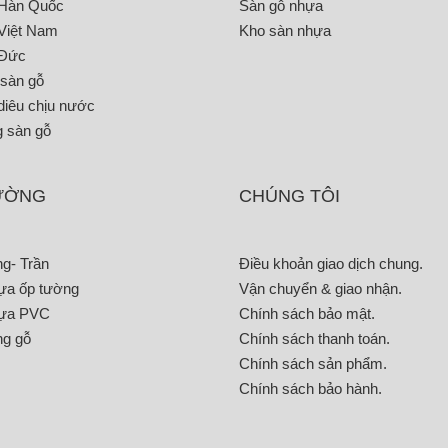
 Hàn Quốc
Sàn gỗ nhựa
Việt Nam
Kho sàn nhựa
 Đức
 sàn gỗ
diêu chịu nước
g sàn gỗ
ƯỜNG
CHÚNG TÔI
g- Trần
Điều khoản giao dịch chung
.
ựa ốp tường
Vận chuyển & giao nhận
.
ựa PVC
Chính sách bảo mật
.
g gỗ
Chính sách thanh toán
.
Chính sách sản phẩm
.
Chính sách bảo hành
.