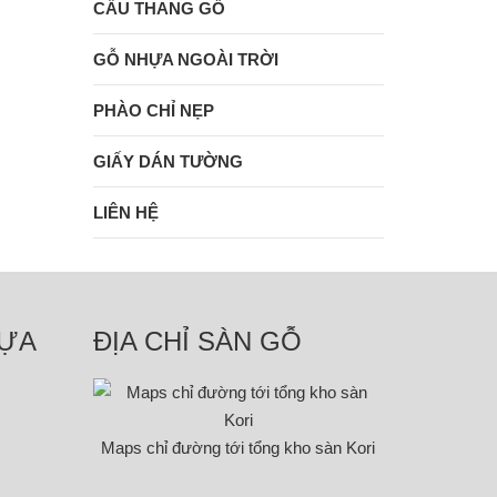
CẦU THANG GỖ
GỖ NHỰA NGOÀI TRỜI
PHÀO CHỈ NẸP
GIẤY DÁN TƯỜNG
LIÊN HỆ
HỰA
ĐỊA CHỈ SÀN GỖ
Maps chỉ đường tới tổng kho sàn Kori