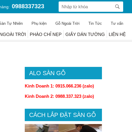
0988337323
hàng:
Sàn Tự Nhiên
Phụ kiện
Gỗ Ngoài Trời
Tin Tức
Tư vấn
NGOÀI TRỜI
PHÀO CHỈ NẸP
GIẤY DÁN TƯỜNG
LIÊN HỆ
Trang chủ
gia-san-go-agt-prk605-10mm
ALO SÀN GỖ
Kinh Doanh 1: 0915.066.236 (zalo)
Kinh Doanh 2: 0988.337.323 (zalo)
CÁCH LẮP ĐẶT SÀN GỖ