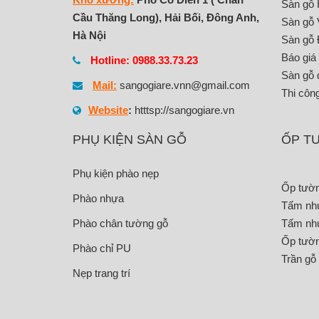
Sàn gỗ
Cầu Thăng Long), Hải Bối, Đông Anh,
Sàn gỗ 
Hà Nội
Sàn gỗ
Báo giá
Hotline: 0988.33.73.23
Sàn gỗ 
Mail:
sangogiare.vnn@gmail.com
Thi côn
Website
:
htttsp://sangogiare.vn
PHỤ KIỆN SÀN GỖ
ỐP T
Phụ kiện phào nẹp
Ốp tườn
Phào nhựa
Tấm nh
Phào chân tường gỗ
Tấm nh
Ốp tườn
Phào chỉ PU
Trần gỗ
Nẹp trang trí