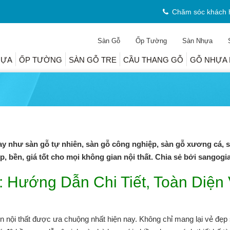
Chăm sóc khách 
Sàn Gỗ
Ốp Tường
Sàn Nhựa
HỰA
ỐP TƯỜNG
SÀN GỖ TRE
CẦU THANG GỖ
GỖ NHỰA 
nay như sàn gỗ tự nhiên, sàn gỗ công nghiệp, sàn gỗ xương cá, 
 bền, giá tốt cho mọi không gian nội thất. Chia sẻ bởi sangogi
: Hướng Dẫn Chi Tiết, Toàn Diện
ện nội thất được ưa chuộng nhất hiện nay. Không chỉ mang lại vẻ đẹp