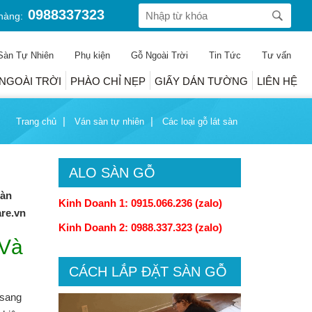
0988337323
hàng:
Sàn Tự Nhiên
Phụ kiện
Gỗ Ngoài Trời
Tin Tức
Tư vấn
NGOÀI TRỜI
PHÀO CHỈ NẸP
GIẤY DÁN TƯỜNG
LIÊN HỆ
Trang chủ
Ván sàn tự nhiên
Các loại gỗ lát sàn
ALO SÀN GỖ
sàn
Kinh Doanh 1: 0915.066.236 (zalo)
are.vn
Kinh Doanh 2: 0988.337.323 (zalo)
 Và
CÁCH LẮP ĐẶT SÀN GỖ
 sang