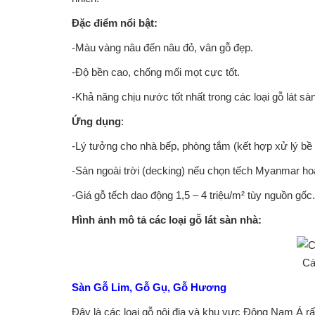
Đặc điểm nổi bật:
-Màu vàng nâu đến nâu đỏ, vân gỗ đẹp.
-Độ bền cao, chống mối mọt cực tốt.
-Khả năng chịu nước tốt nhất trong các loại gỗ lát sà
Ứng dụng
:
-Lý tưởng cho nhà bếp, phòng tắm (kết hợp xử lý bề
-Sàn ngoài trời (decking) nếu chọn tếch Myanmar ho
-Giá gỗ tếch dao động 1,5 – 4 triệu/m² tùy nguồn gố
Hình ảnh mô tả các loại gỗ lát sàn nhà:
Cá
Sàn Gỗ Lim, Gỗ Gụ, Gỗ Hương
Đây là các loại gỗ nội địa và khu vực Đông Nam Á r