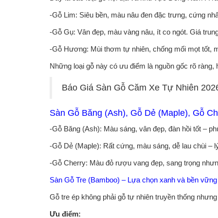
-Gỗ Lim: Siêu bền, màu nâu đen đặc trưng, cứng nhất
-Gỗ Gụ: Vân đẹp, màu vàng nâu, ít co ngót. Giá trung
-Gỗ Hương: Mùi thơm tự nhiên, chống mối mọt tốt,
Những loại gỗ này có ưu điểm là nguồn gốc rõ ràng, 
Báo Giá Sàn Gỗ Căm Xe Tự Nhiên 202
Sàn Gỗ Băng (Ash), Gỗ Dẻ (Maple), Gỗ Ch
-Gỗ Băng (Ash): Màu sáng, vân đẹp, đàn hồi tốt – 
-Gỗ Dẻ (Maple): Rất cứng, màu sáng, dễ lau chùi – lý
-Gỗ Cherry: Màu đỏ rượu vang đẹp, sang trọng nhưng
Sàn Gỗ Tre (Bamboo) – Lựa chọn xanh và bền vững
Gỗ tre ép không phải gỗ tự nhiên truyền thống nhưng 
Ưu điểm: