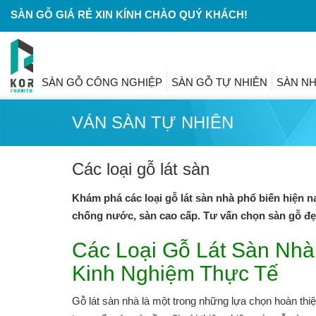
SÀN GỖ GIÁ RẺ XIN KÍNH CHÀO QUÝ KHÁCH!
SÀN GỖ CÔNG NGHIỆP
SÀN GỖ TỰ NHIÊN
SÀN N
VÁN SÀN TỰ NHIÊN
Các loại gỗ lát sàn
Khám phá các loại gỗ lát sàn nhà phổ biến hiện 
chống nước, sàn cao cấp. Tư vấn chọn sàn gỗ đẹp,
Các Loại Gỗ Lát Sàn Nhà
Kinh Nghiệm Thực Tế
Gỗ lát sàn nhà là một trong những lựa chọn hoàn thi