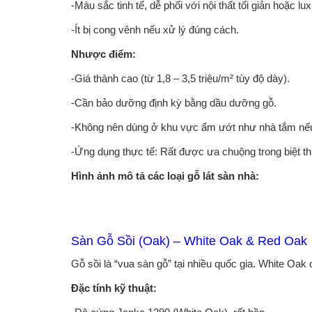
-Màu sắc tinh tế, dễ phối với nội thất tối giản hoặc lux
-Ít bị cong vênh nếu xử lý đúng cách.
Nhược điểm:
-Giá thành cao (từ 1,8 – 3,5 triệu/m² tùy độ dày).
-Cần bảo dưỡng định kỳ bằng dầu dưỡng gỗ.
-Không nên dùng ở khu vực ẩm ướt như nhà tắm nếu 
-Ứng dụng thực tế: Rất được ưa chuộng trong biệt t
Hình ảnh mô tả các loại gỗ lát sàn nhà:
Sàn Gỗ Sồi (Oak) – White Oak & Red Oak
Gỗ sồi là “vua sàn gỗ” tại nhiều quốc gia. White Oa
Đặc tính kỹ thuật: