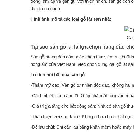
trọng, ấm áp và gần gũi với thiên nhiên, sàn gỗ còn 
đại đến cổ điển.
Hình ảnh mô tả các loại gỗ lát sàn nhà:
Các
Tại sao sàn gỗ lại là lựa chọn hàng đầu ch
Sàn gỗ mang đến cảm giác chân thực, êm ái khi đi lạ
nóng ẩm của Việt Nam, việc chọn đúng loại gỗ lát sà
Lợi ích nổi bật của sàn gỗ:
-Thẩm mỹ cao: Vân gỗ tự nhiên độc đáo, không hai 
-Cách nhiệt, cách âm tốt: Giúp nhà mát hơn vào mù
-Giá trị gia tăng cho bất động sản: Nhà có sàn gỗ t
-Thân thiện với sức khỏe: Không chứa hóa chất độc h
-Dễ lau chùi: Chỉ cần lau bằng khăn mềm hoặc máy h