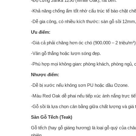
-Độ cứng Janka 1290 (White Oak), rất bền.
-Khả năng chống ẩm tốt nhờ cấu trúc tế bào chặt chẽ
-Dễ gia công, có nhiều kích thước: sàn gỗ sồi 12
Ưu điểm:
-Giá cả phải chăng hơn óc chó (900.000 – 2 triệu/m²)
-Vân gỗ thẳng hoặc lượn sóng đẹp.
-Phù hợp mọi không gian: phòng khách, phòng ngủ, c
Nhược điểm:
-Dễ bị xước nếu không sơn PU hoặc dầu Ozone.
-Màu Red Oak dễ phai nếu tiếp xúc ánh nắng trực tiếp
-Gỗ sồi là lựa chọn cân bằng giữa chất lượng và giá t
Sàn Gỗ Tếch (Teak)
Gỗ tếch (hay gỗ giáng hương) là loại gỗ quý của châ
nhiên.