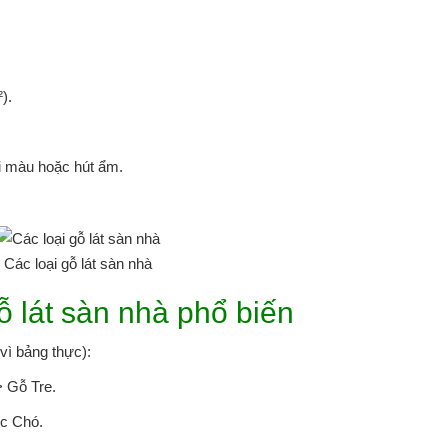
).
i màu hoặc hút ẩm.
Các loại gỗ lát sàn nhà
gỗ lát sàn nhà phổ biến
 vì bảng thực):
 Gỗ Tre.
Óc Chó.