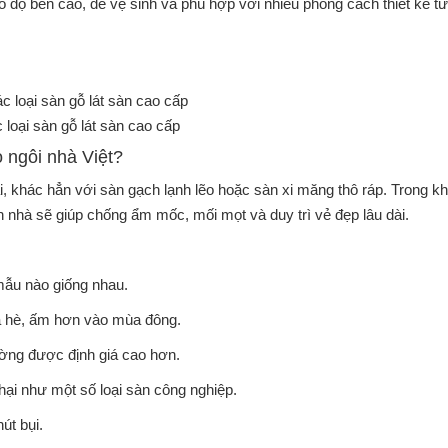
có độ bền cao, dễ vệ sinh và phù hợp với nhiều phong cách thiết kế từ
 loại sàn gỗ lát sàn cao cấp
o ngôi nhà Việt?
i, khác hẳn với sàn gạch lạnh lẽo hoặc sàn xi măng thô ráp. Trong kh
n nhà sẽ giúp chống ẩm mốc, mối mọt và duy trì vẻ đẹp lâu dài.
mẫu nào giống nhau.
a hè, ấm hơn vào mùa đông.
hường được định giá cao hơn.
ại như một số loại sàn công nghiệp.
út bụi.