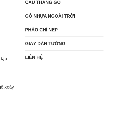
CẦU THANG GỖ
GỖ NHỰA NGOÀI TRỜI
PHÀO CHỈ NẸP
GIẤY DÁN TƯỜNG
LIÊN HỆ
 tập
gỗ xoáy