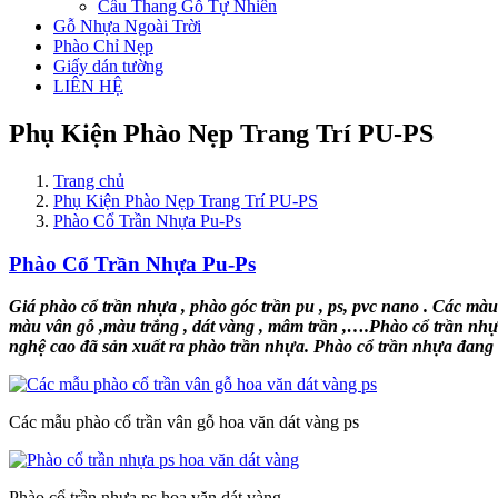
Cầu Thang Gỗ Tự Nhiên
Gỗ Nhựa Ngoài Trời
Phào Chỉ Nẹp
Giấy dán tường
LIÊN HỆ
Phụ Kiện Phào Nẹp Trang Trí PU-PS
Trang chủ
Phụ Kiện Phào Nẹp Trang Trí PU-PS
Phào Cổ Trần Nhựa Pu-Ps
Phào Cổ Trần Nhựa Pu-Ps
Giá phào cổ trần nhựa , phào góc trần pu , ps, pvc nano . Các mà
màu vân gỗ ,màu trắng , dát vàng , mâm trần ,….Phào cổ trần nhự
nghệ cao đã sản xuất ra phào trần nhựa. Phào cổ trần nhựa đang là
Các mẫu phào cổ trần vân gỗ hoa văn dát vàng ps
Phào cổ trần nhựa ps hoa văn dát vàng