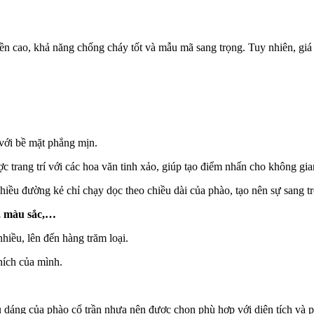
bền cao, khả năng chống cháy tốt và mẫu mã sang trọng. Tuy nhiên, giá
 với bề mặt phẳng mịn.
 trang trí với các hoa văn tinh xảo, giúp tạo điểm nhấn cho không gia
nhiều đường kẻ chỉ chạy dọc theo chiều dài của phào, tạo nên sự sang 
c, màu sắc,…
nhiều, lên đến hàng trăm loại.
hích của mình.
u dáng của phào cổ trần nhựa nên được chọn phù hợp với diện tích và 