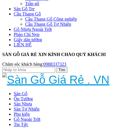
Trần gỗ
Sàn Gỗ Tre
Cầu Thang Gỗ
Cầu Thang Gỗ Công nghiệp
Cầu Thang Gỗ Tự Nhiên
Gỗ Nhựa Ngoài Trời
Phào Chỉ Nẹp
Giấy dán tường
LIÊN HỆ
SÀN GỖ GIÁ RẺ XIN KÍNH CHÀO QUÝ KHÁCH!
Chăm sóc khách hàng:
0988337323
Sàn Gỗ
Ốp Tường
Sàn Nhựa
Sàn Tự Nhiên
Phụ kiện
Gỗ Ngoài Trời
Tin Tức