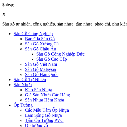
$nbsp;
X
Sàn gỗ tự nhiên, công nghiệp, sàn nhựa, tấm nhựa, phào chỉ, phụ kiệ
Sàn Gỗ Công Nghiệp
Báo Giá Sàn Gỗ
Sàn Gỗ Xương Cá
Sàn Gỗ Châu Âu
Sàn Gỗ Công Nghiệp Đức
Sàn Gỗ Cao Cấp
Sàn Gỗ Việt Nam
Sàn Gỗ Malaysia
Sàn Gỗ Hàn Quốc
Sàn Gỗ Tự Nhiên
Sàn Nhựa
Kho Sàn Nhựa
Giá Sàn Nhựa Các Hãng
Sàn Nhựa Hèm Khóa
Ốp Tường
Các Mẫu Tấm Ốp Nhựa
Lam Sóng Gỗ Nhựa
Tấm Ốp Tường PVC
Ốp tường gỗ