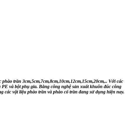
thước phào trần 3cm,5cm,7cm,8cm,10cm,12cm,15cm,20cm,.. Với các
ựa PE và bột phụ gia. Bằng công nghệ sản xuất khuôn đúc công
g các vật liệu phào trần và phào cổ trần đang sử dụng hiện nay.