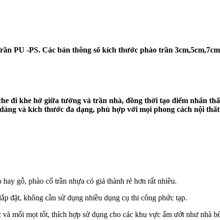
n PU -PS. Các bản thông số kích thước phào trần 3cm,5cm,7cm,
ể che đi khe hở giữa tường và trần nhà, đồng thời tạo điểm nhấn 
áng và kích thước đa dạng, phù hợp với mọi phong cách nội thất
o hay gỗ, phào cổ trần nhựa có giá thành rẻ hơn rất nhiều.
lắp đặt, không cần sử dụng nhiều dụng cụ thi công phức tạp.
và mối mọt tốt, thích hợp sử dụng cho các khu vực ẩm ướt như nhà bế