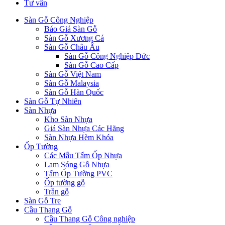
Tư vấn
Sàn Gỗ Công Nghiệp
Báo Giá Sàn Gỗ
Sàn Gỗ Xương Cá
Sàn Gỗ Châu Âu
Sàn Gỗ Công Nghiệp Đức
Sàn Gỗ Cao Cấp
Sàn Gỗ Việt Nam
Sàn Gỗ Malaysia
Sàn Gỗ Hàn Quốc
Sàn Gỗ Tự Nhiên
Sàn Nhựa
Kho Sàn Nhựa
Giá Sàn Nhựa Các Hãng
Sàn Nhựa Hèm Khóa
Ốp Tường
Các Mẫu Tấm Ốp Nhựa
Lam Sóng Gỗ Nhựa
Tấm Ốp Tường PVC
Ốp tường gỗ
Trần gỗ
Sàn Gỗ Tre
Cầu Thang Gỗ
Cầu Thang Gỗ Công nghiệp