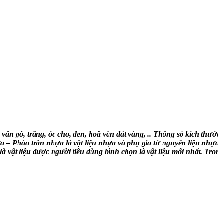
u vân gỗ, trắng, óc cho, đen, hoă văn dát vàng, .. Thông số kích 
a – Phào trần nhựa là vật liệu nhựa và phụ gia từ nguyên liệu nh
 vật liệu được người tiêu dùng bình chọn là vật liệu mới nhất. Tron