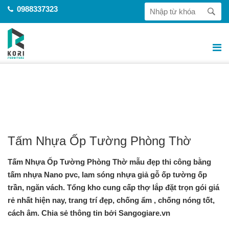
0988337323
ỐP TƯỜNG-ỐP TRẦN
Trang chủ
Ốp tường-Ốp trần
Tấm Nhựa Ốp Tường Phòng Thờ
Tấm Nhựa Ốp Tường Phòng Thờ
Tấm Nhựa Ốp Tường Phòng Thờ mẫu đẹp thi công bằng
tấm nhựa Nano pvc, lam sóng nhựa giả gỗ ốp tường ốp
trần, ngăn vách. Tổng kho cung cấp thợ lắp đặt trọn gói giá
rẻ nhất hiện nay, trang trí đẹp, chống ẩm , chống nóng tốt,
cách âm. Chia sẻ thông tin bởi Sangogiare.vn