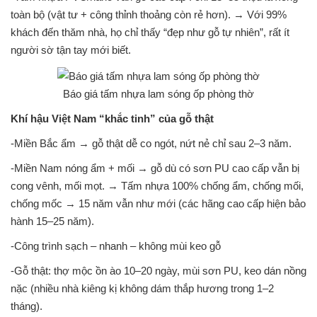
toàn bộ (vật tư + công thỉnh thoảng còn rẻ hơn). → Với 99%
khách đến thăm nhà, họ chỉ thấy “đẹp như gỗ tự nhiên”, rất ít
người sờ tận tay mới biết.
Báo giá tấm nhựa lam sóng ốp phòng thờ
Khí hậu Việt Nam “khắc tinh” của gỗ thật
-Miền Bắc ẩm → gỗ thật dễ co ngót, nứt nẻ chỉ sau 2–3 năm.
-Miền Nam nóng ẩm + mối → gỗ dù có sơn PU cao cấp vẫn bị
cong vênh, mối mọt. → Tấm nhựa 100% chống ẩm, chống mối,
chống mốc → 15 năm vẫn như mới (các hãng cao cấp hiện bảo
hành 15–25 năm).
-Công trình sạch – nhanh – không mùi keo gỗ
-Gỗ thật: thợ mộc ồn ào 10–20 ngày, mùi sơn PU, keo dán nồng
nặc (nhiều nhà kiêng kị không dám thắp hương trong 1–2
tháng).