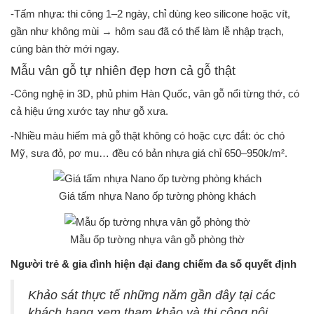
-Tấm nhựa: thi công 1–2 ngày, chỉ dùng keo silicone hoặc vít,
gần như không mùi → hôm sau đã có thể làm lễ nhập trạch,
cúng bàn thờ mới ngay.
Mẫu vân gỗ tự nhiên đẹp hơn cả gỗ thật
-Công nghệ in 3D, phủ phim Hàn Quốc, vân gỗ nổi từng thớ, có
cả hiệu ứng xước tay như gỗ xưa.
-Nhiều màu hiếm mà gỗ thật không có hoặc cực đắt: óc chó
Mỹ, sưa đỏ, pơ mu… đều có bản nhựa giá chỉ 650–950k/m².
Giá tấm nhựa Nano ốp tường phòng khách
Mẫu ốp tường nhựa vân gỗ phòng thờ
Người trẻ & gia đình hiện đại đang chiếm đa số quyết định
Khảo sát thực tế những năm gần đây tại các
khách hang xem tham khảo và thi công nội