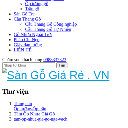
Ốp tường gỗ
Trần gỗ
Sàn Gỗ Tre
Cầu Thang Gỗ
Cầu Thang Gỗ Công nghiệp
Cầu Thang Gỗ Tự Nhiên
Gỗ Nhựa Ngoài Trời
Phào Chỉ Nẹp
Giấy dán tường
LIÊN HỆ
Chăm sóc khách hàng:
0988337323
Thư viện
Trang chủ
Ốp tường-Ốp trần
Tấm Ốp Nhựa Giả Gỗ
tam-op-nhua-gia-go-nga-vach