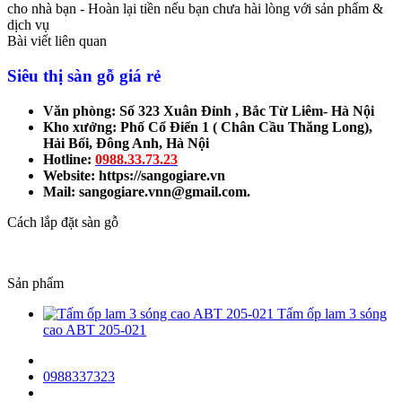
cho nhà bạn - Hoàn lại tiền nếu bạn chưa hài lòng với sản phẩm &
dịch vụ
Bài viết liên quan
Siêu thị sàn gỗ giá rẻ
Văn phòng: Số 323 Xuân Đỉnh , Bắc Từ Liêm- Hà Nội
Kho xưởng: Phố Cổ Điển 1 ( Chân Cầu Thăng Long),
Hải Bối, Đông Anh, Hà Nội
Hotline:
0988.33.73.23
Website: https://sangogiare.vn
Mail: sangogiare.vnn@gmail.com.
Cách lắp đặt sàn gỗ
Sản phẩm
Tấm ốp lam 3 sóng
cao ABT 205-021
0988337323