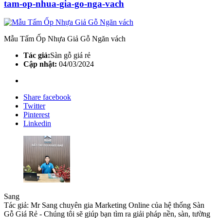
tam-op-nhua-gia-go-nga-vach
Mẫu Tấm Ốp Nhựa Giả Gỗ Ngăn vách
Tác giả:
Sàn gỗ giá rẻ
Cập nhật:
04
/03
/2024
Share facebook
Twitter
Pinterest
Linkedin
Sang
Tác giả: Mr Sang chuyên gia Marketing Online của hệ thống Sàn
Gỗ Giá Rẻ - Chúng tôi sẽ giúp bạn tìm ra giải pháp nền, sàn, tường