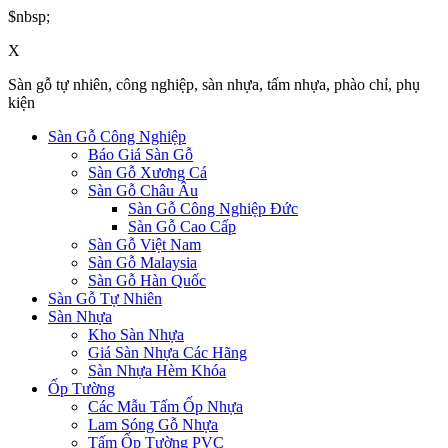
$nbsp;
X
Sàn gỗ tự nhiên, công nghiệp, sàn nhựa, tấm nhựa, phào chỉ, phụ
kiện
Sàn Gỗ Công Nghiệp
Báo Giá Sàn Gỗ
Sàn Gỗ Xương Cá
Sàn Gỗ Châu Âu
Sàn Gỗ Công Nghiệp Đức
Sàn Gỗ Cao Cấp
Sàn Gỗ Việt Nam
Sàn Gỗ Malaysia
Sàn Gỗ Hàn Quốc
Sàn Gỗ Tự Nhiên
Sàn Nhựa
Kho Sàn Nhựa
Giá Sàn Nhựa Các Hãng
Sàn Nhựa Hèm Khóa
Ốp Tường
Các Mẫu Tấm Ốp Nhựa
Lam Sóng Gỗ Nhựa
Tấm Ốp Tường PVC