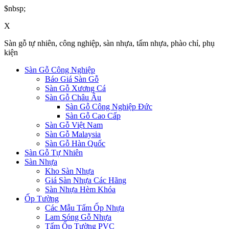
$nbsp;
X
Sàn gỗ tự nhiên, công nghiệp, sàn nhựa, tấm nhựa, phào chỉ, phụ
kiện
Sàn Gỗ Công Nghiệp
Báo Giá Sàn Gỗ
Sàn Gỗ Xương Cá
Sàn Gỗ Châu Âu
Sàn Gỗ Công Nghiệp Đức
Sàn Gỗ Cao Cấp
Sàn Gỗ Việt Nam
Sàn Gỗ Malaysia
Sàn Gỗ Hàn Quốc
Sàn Gỗ Tự Nhiên
Sàn Nhựa
Kho Sàn Nhựa
Giá Sàn Nhựa Các Hãng
Sàn Nhựa Hèm Khóa
Ốp Tường
Các Mẫu Tấm Ốp Nhựa
Lam Sóng Gỗ Nhựa
Tấm Ốp Tường PVC