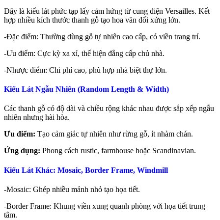
Đây là kiểu lát phức tạp lấy cảm hứng từ cung điện Versailles. Kết
hợp nhiều kích thước thanh gỗ tạo hoa văn đối xứng lớn.
-Đặc điểm: Thường dùng gỗ tự nhiên cao cấp, có viền trang trí.
-Ưu điểm: Cực kỳ xa xỉ, thể hiện đẳng cấp chủ nhà.
-Nhược điểm: Chi phí cao, phù hợp nhà biệt thự lớn.
Kiểu Lát Ngẫu Nhiên (Random Length & Width)
Các thanh gỗ có độ dài và chiều rộng khác nhau được sắp xếp ngẫu
nhiên nhưng hài hòa.
Ưu điểm:
Tạo cảm giác tự nhiên như rừng gỗ, ít nhàm chán.
Ứng dụng:
Phong cách rustic, farmhouse hoặc Scandinavian.
Kiểu Lát Khác: Mosaic, Border Frame, Windmill
-Mosaic: Ghép nhiều mảnh nhỏ tạo họa tiết.
-Border Frame: Khung viền xung quanh phòng với họa tiết trung
tâm.