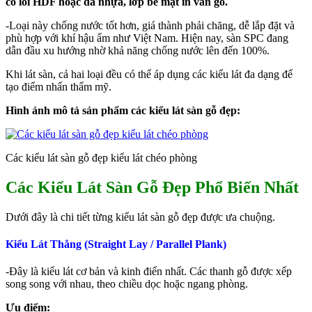
có lõi HDF hoặc đá nhựa, lớp bề mặt in vân gỗ.
-Loại này chống nước tốt hơn, giá thành phải chăng, dễ lắp đặt và
phù hợp với khí hậu ẩm như Việt Nam. Hiện nay, sàn SPC đang
dẫn đầu xu hướng nhờ khả năng chống nước lên đến 100%.
Khi lát sàn, cả hai loại đều có thể áp dụng các kiểu lát đa dạng để
tạo điểm nhấn thẩm mỹ.
Hình ảnh mô tả sản phẩm các kiểu lát sàn gỗ đẹp:
Các kiểu lát sàn gỗ đẹp kiểu lát chéo phòng
Các Kiểu Lát Sàn Gỗ Đẹp Phổ Biến Nhất
Dưới đây là chi tiết từng kiểu lát sàn gỗ đẹp được ưa chuộng.
Kiểu Lát Thẳng (Straight Lay / Parallel Plank)
-Đây là kiểu lát cơ bản và kinh điển nhất. Các thanh gỗ được xếp
song song với nhau, theo chiều dọc hoặc ngang phòng.
Ưu điểm: