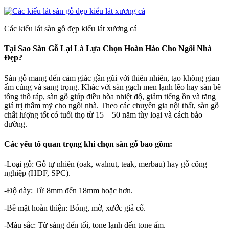
Các kiểu lát sàn gỗ đẹp kiểu lát xương cá
Tại Sao Sàn Gỗ Lại Là Lựa Chọn Hoàn Hảo Cho Ngôi Nhà
Đẹp?
Sàn gỗ mang đến cảm giác gần gũi với thiên nhiên, tạo không gian
ấm cúng và sang trọng. Khác với sàn gạch men lạnh lẽo hay sàn bê
tông thô ráp, sàn gỗ giúp điều hòa nhiệt độ, giảm tiếng ồn và tăng
giá trị thẩm mỹ cho ngôi nhà. Theo các chuyên gia nội thất, sàn gỗ
chất lượng tốt có tuổi thọ từ 15 – 50 năm tùy loại và cách bảo
dưỡng.
Các yếu tố quan trọng khi chọn sàn gỗ bao gồm:
-Loại gỗ: Gỗ tự nhiên (oak, walnut, teak, merbau) hay gỗ công
nghiệp (HDF, SPC).
-Độ dày: Từ 8mm đến 18mm hoặc hơn.
-Bề mặt hoàn thiện: Bóng, mờ, xước giả cổ.
-Màu sắc: Từ sáng đến tối, tone lạnh đến tone ấm.