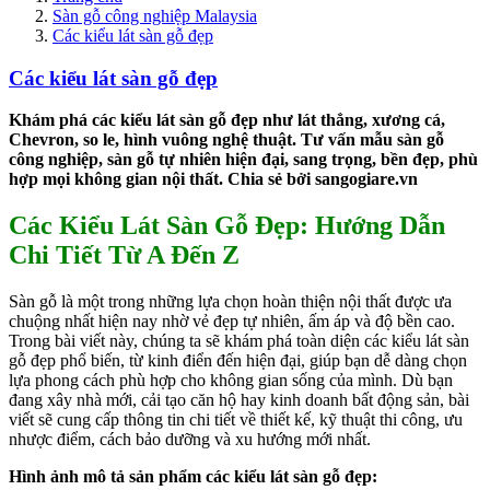
Sàn gỗ công nghiệp Malaysia
Các kiểu lát sàn gỗ đẹp
Các kiểu lát sàn gỗ đẹp
Khám phá các kiểu lát sàn gỗ đẹp như lát thẳng, xương cá,
Chevron, so le, hình vuông nghệ thuật. Tư vấn mẫu sàn gỗ
công nghiệp, sàn gỗ tự nhiên hiện đại, sang trọng, bền đẹp, phù
hợp mọi không gian nội thất. Chia sẻ bởi sangogiare.vn
Các Kiểu Lát Sàn Gỗ Đẹp: Hướng Dẫn
Chi Tiết Từ A Đến Z
Sàn gỗ là một trong những lựa chọn hoàn thiện nội thất được ưa
chuộng nhất hiện nay nhờ vẻ đẹp tự nhiên, ấm áp và độ bền cao.
Trong bài viết này, chúng ta sẽ khám phá toàn diện các kiểu lát sàn
gỗ đẹp phổ biến, từ kinh điển đến hiện đại, giúp bạn dễ dàng chọn
lựa phong cách phù hợp cho không gian sống của mình. Dù bạn
đang xây nhà mới, cải tạo căn hộ hay kinh doanh bất động sản, bài
viết sẽ cung cấp thông tin chi tiết về thiết kế, kỹ thuật thi công, ưu
nhược điểm, cách bảo dưỡng và xu hướng mới nhất.
Hình ảnh mô tả sản phẩm các kiểu lát sàn gỗ đẹp: