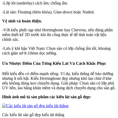
-Lớp lót (underlay) cách âm, chống ẩm.
-Lát sàn: Floating (hèm khóa), Glue-down hoặc Nailed.
Vệ sinh và hoàn thiện.
-Với kiểu phức tạp như Herringbone hay Chevron, nên dùng phần
mềm thiết kế 3D trước khi thi công thực tế để tính toán vật liệu
chính xác.
-Lưu ý khí hậu Việt Nam: Chọn sàn có lớp chống ẩm tốt, khoảng
cách giãn nở 8-10mm dọc tường.
Ưu Nhược Điểm Của Từng Kiểu Lát Và Cách Khắc Phục
Mỗi kiểu đều có điểm mạnh riêng. Ví dụ, kiểu thẳng dễ bảo dưỡng
nhưng ít nổi bật. Kiểu Herringbone đẹp nhưng khó lau chùi ở khe
nếu không dùng keo chuyên dụng. Giải pháp: Chọn sàn có lớp phủ
UV bền, lau bằng khăn mềm và dung dịch chuyên dụng cho sàn gỗ.
Hình ảnh mô tả sản phẩm các kiểu lát sàn gỗ đẹp:
Các kiểu lát sàn gỗ đẹp kiểu lát thẳng