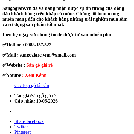
Sangogiare.vn đã và đang nhận được sự tin tưởng của đông
đảo khách hàng trên khắp cả nước. Chúng tôi luôn mong
muốn mang đến cho khách hàng những trải nghiệm mua sắm
và sử dụng sản phẩm tốt nhất.
Liên hệ ngay với chúng tôi để được tư vấn mbiễn phí:
✅Hotline : 0988.337.323
✅Mail : sangogiare.vnn@gmail.com
✅
Website :
Sàn gỗ giá rẻ
✅
Yotube
:
Xem Kênh
Các loại gỗ lát sàn
Tác giả:
Sàn gỗ giá rẻ
Cập nhật:
10
/06
/2026
Share facebook
Twitter
Pinterest