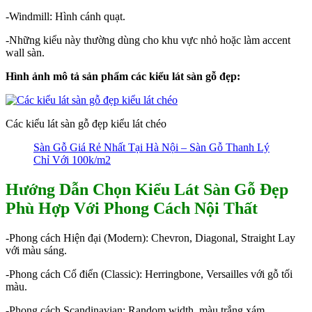
-Windmill: Hình cánh quạt.
-Những kiểu này thường dùng cho khu vực nhỏ hoặc làm accent
wall sàn.
Hình ảnh mô tả sản phẩm các kiểu lát sàn gỗ đẹp:
Các kiểu lát sàn gỗ đẹp kiểu lát chéo
Sàn Gỗ Giá Rẻ Nhất Tại Hà Nội – Sàn Gỗ Thanh Lý
Chỉ Với 100k/m2
Hướng Dẫn Chọn Kiểu Lát Sàn Gỗ Đẹp
Phù Hợp Với Phong Cách Nội Thất
-Phong cách Hiện đại (Modern): Chevron, Diagonal, Straight Lay
với màu sáng.
-Phong cách Cổ điển (Classic): Herringbone, Versailles với gỗ tối
màu.
-Phong cách Scandinavian: Random width, màu trắng xám.